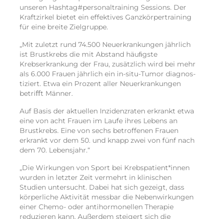
unseren Hashtag#personaltraining Sessions. Der
Kraftzirkel bietet ein effektives Ganzkörpertraining
für eine breite Zielgruppe.
„Mit zuletzt rund 74.500 Neu­erkrankungen jährlich
ist Brust­krebs die mit Abstand häuﬁgste
Krebserkrankung der Frau, zusätzlich wird bei mehr
als 6.000 Frauen jährlich ein in-situ-Tumor diagnos­
tiziert. Etwa ein Prozent aller Neu­erkrankungen
betriﬀt Männer.
Auf Basis der aktuellen Inzidenz­raten erkrankt etwa
eine von acht Frauen im Laufe ihres Lebens an
Brust­krebs. Eine von sechs betroffenen Frauen
erkrankt vor dem 50. und knapp zwei von fünf nach
dem 70. Lebensjahr.“
„Die Wirkungen von Sport bei Krebspatient*innen
wurden in letzter Zeit vermehrt in klinischen
Studien untersucht. Dabei hat sich gezeigt, dass
körperliche Aktivität messbar die Nebenwirkungen
einer Chemo- oder antihormonellen Therapie
reduzieren kann. Außerdem steigert sich die