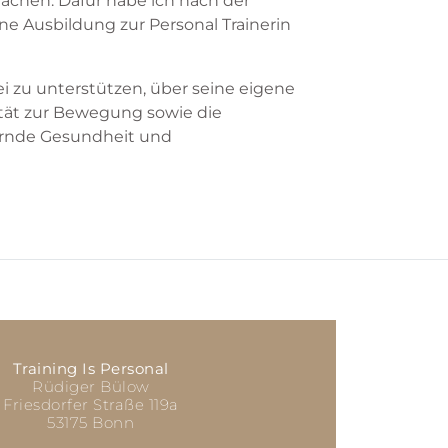
achen. Dafür habe ich nach der
ine Ausbildung zur Personal Trainerin
ei zu unterstützen, über seine eigene
ität zur Bewegung sowie die
uernde Gesundheit und
Training Is Personal
Rüdiger Bülow
Friesdorfer Straße 119a
53175 Bonn