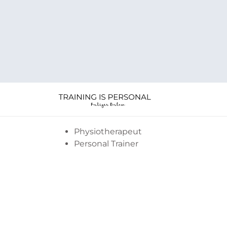
COACH UND PHYSIOT
Richard Abi
Der Mensch mus als Ganzes betrachtet 
Nur dann lassen sich Details erkennen.
Physiotherapeut
Personal Trainer