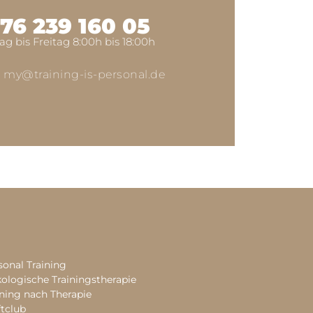
76 239 160 05
g bis Freitag 8:00h bis 18:00h
:
my@training-is-personal.de
sonal Training
ologische Trainingstherapie
ining nach Therapie
ftclub