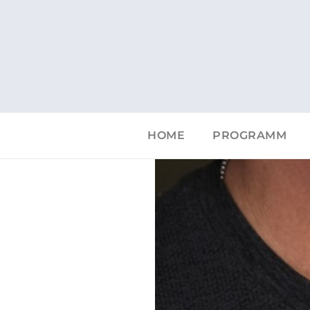
HERAPEUT
tria
werden.