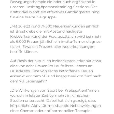
Bewegungstherapie ein oder auch ergänzend in
unseren Hashtag#personaltraining Sessions. Der
Kraftzirkel bietet ein effektives Ganzkörpertraining
für eine breite Zielgruppe.
„Mit zuletzt rund 74.500 Neu­erkrankungen jährlich
ist Brust­krebs die mit Abstand häuﬁgste
Krebserkrankung der Frau, zusätzlich wird bei mehr
als 6.000 Frauen jährlich ein in-situ-Tumor diagnos­
tiziert. Etwa ein Prozent aller Neu­erkrankungen
betriﬀt Männer.
Auf Basis der aktuellen Inzidenz­raten erkrankt etwa
eine von acht Frauen im Laufe ihres Lebens an
Brust­krebs. Eine von sechs betroffenen Frauen
erkrankt vor dem 50. und knapp zwei von fünf nach
dem 70. Lebensjahr.“
„Die Wirkungen von Sport bei Krebspatient*innen
wurden in letzter Zeit vermehrt in klinischen
Studien untersucht. Dabei hat sich gezeigt, dass
körperliche Aktivität messbar die Nebenwirkungen
einer Chemo- oder antihormonellen Therapie